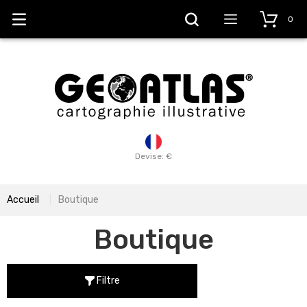
0
Devise: €
Accueil
Boutique
Boutique
Filtre