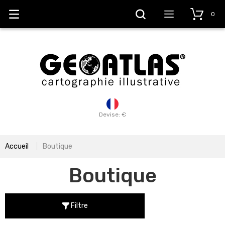
0
Devise: €
Accueil
Boutique
Boutique
Filtre