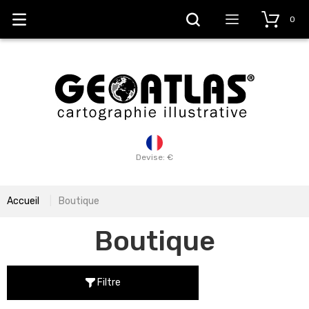
0
Devise: €
Accueil
Boutique
Boutique
Filtre