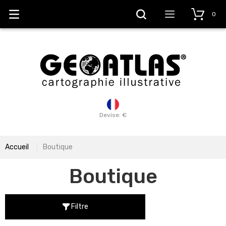
0
Devise: €
Accueil
Boutique
Boutique
Filtre