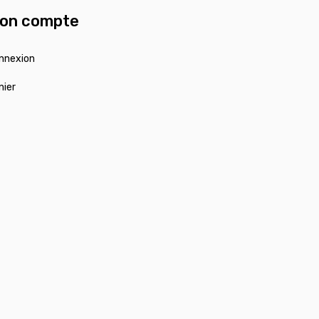
on compte
nnexion
nier