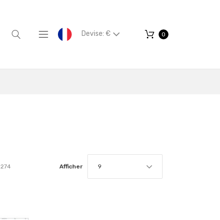
Devise: €
0
274
Afficher
9