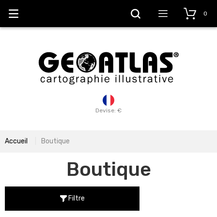
0
Devise: €
Accueil
Boutique
Boutique
Filtre