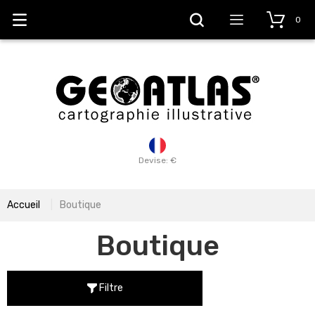
0
Devise: €
Accueil
Boutique
Boutique
Filtre