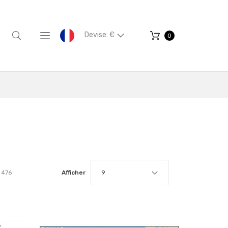
Devise: €
0
476
Afficher
9