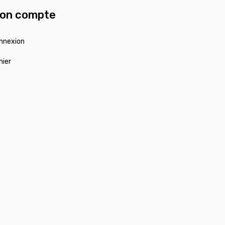
on compte
nnexion
nier