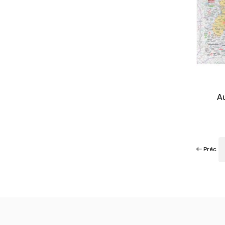
A
Préc