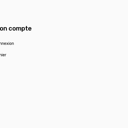
on compte
nnexion
nier