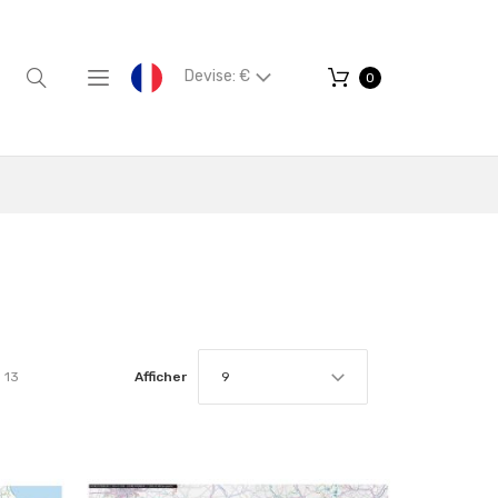
Devise: €
0
13
Afficher
9