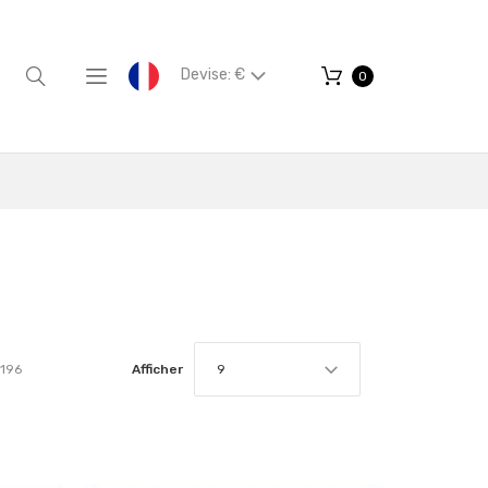
Devise: €
0
196
Afficher
9