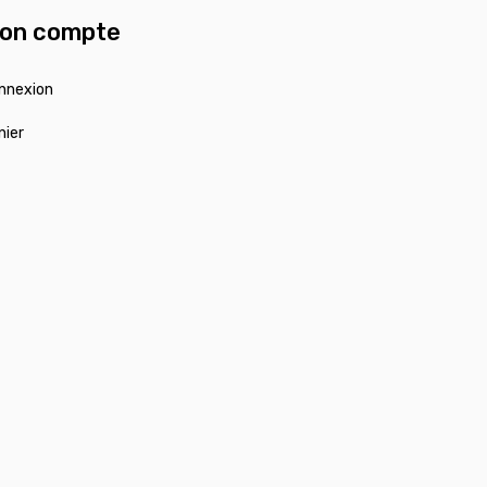
on compte
nnexion
nier