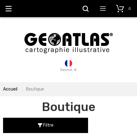
0
Devise: €
Accueil
Boutique
Boutique
Filtre