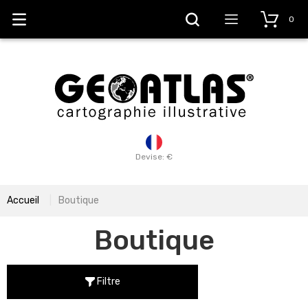
0
Devise: €
Accueil
Boutique
Boutique
Filtre