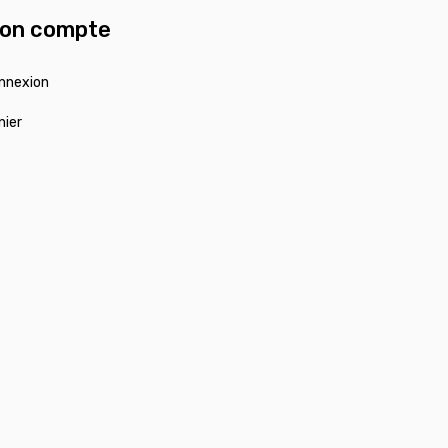
on compte
nnexion
nier