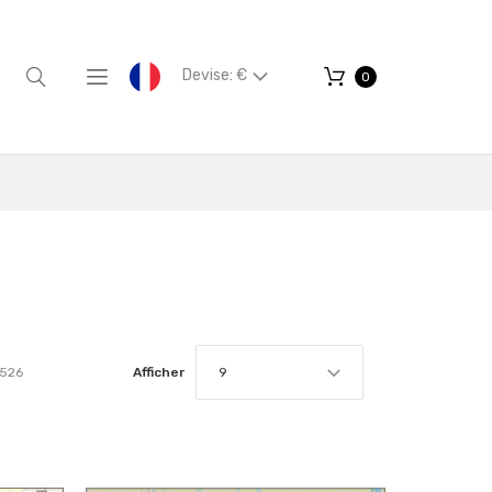
Devise: €
0
526
Afficher
9