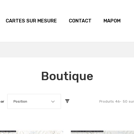
CARTES SUR MESURE
CONTACT
MAPOM
Boutique
par
Position
Produits
46
-
50
su