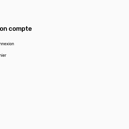
on compte
nnexion
nier