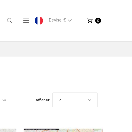
Devise: €
0
r
50
Afficher
9