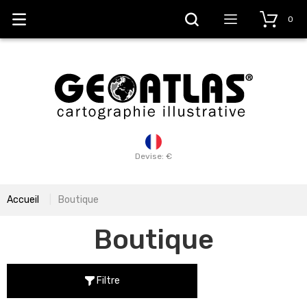
0
Devise: €
Accueil
Boutique
Boutique
Filtre