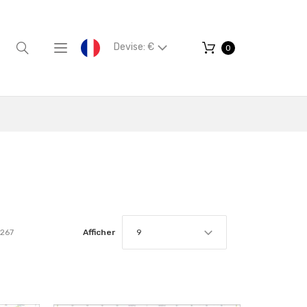
Devise: €
0
267
Afficher
9