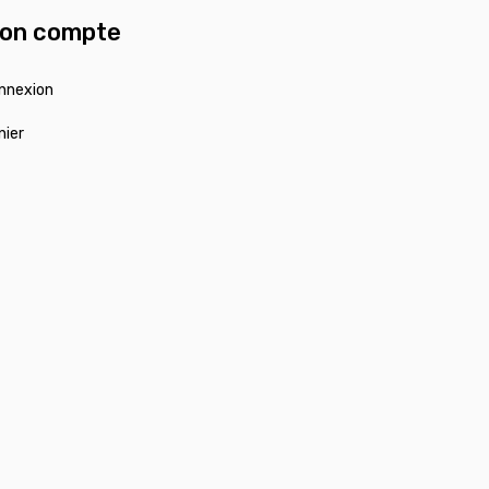
on compte
nnexion
nier