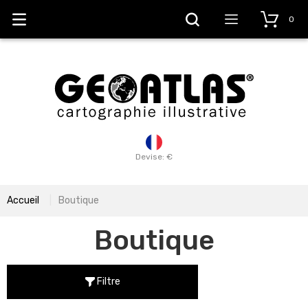
0
Devise: €
Accueil
Boutique
Boutique
Filtre