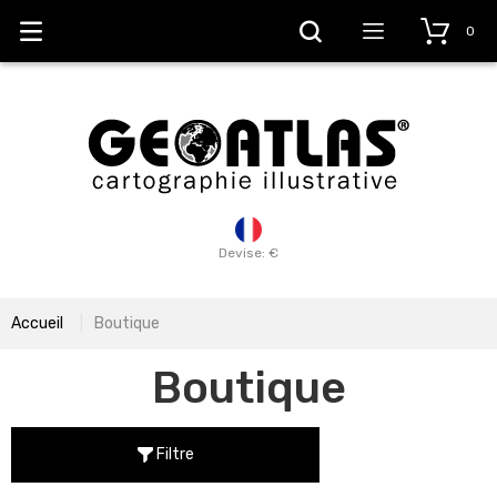
0
Devise: €
Accueil
Boutique
Boutique
Filtre