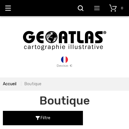
0
Devise: €
Accueil
Boutique
Boutique
Filtre