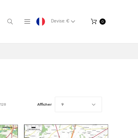
Devise: €
0
128
Afficher
9