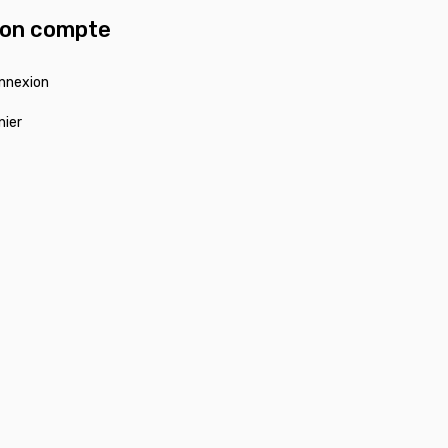
on compte
nnexion
nier