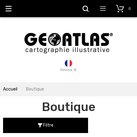
0
Devise: €
Accueil
Boutique
Boutique
Filtre