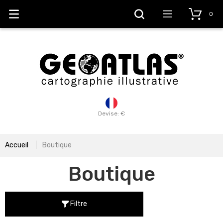
0
Devise: €
Accueil
Boutique
Boutique
Filtre