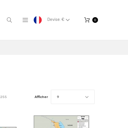
Devise: €
0
255
Afficher
9