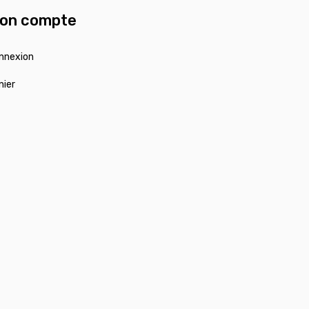
on compte
nnexion
nier