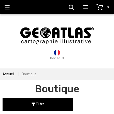
0
Devise: €
Accueil
Boutique
Boutique
Filtre