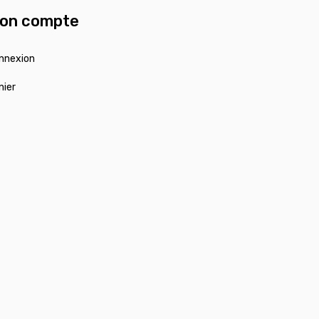
on compte
nnexion
nier