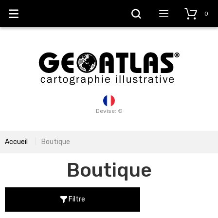
0
Devise: €
Accueil
Boutique
Boutique
Filtre