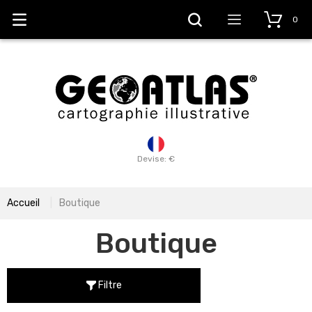
0
Devise: €
Accueil
Boutique
Boutique
Filtre