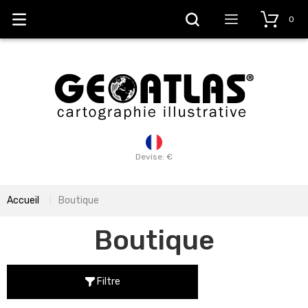
0
Devise: €
Accueil
Boutique
Boutique
Filtre