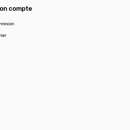
on compte
nnexion
nier