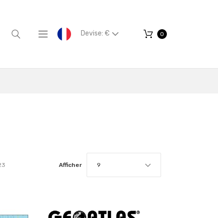
Devise: €
0
23
Afficher
9