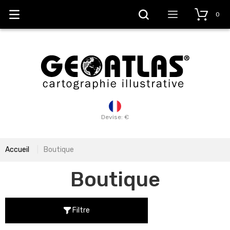
0
Devise: €
Accueil
Boutique
Boutique
Filtre