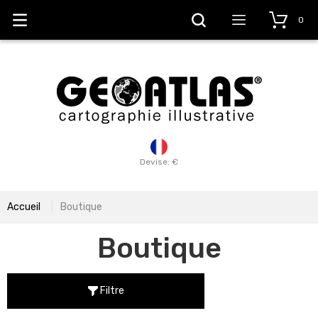
0
Devise: €
Accueil
Boutique
Boutique
Filtre