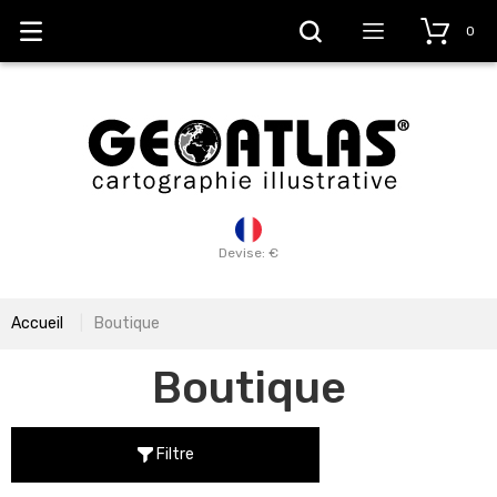
0
Devise: €
Accueil
Boutique
Boutique
Filtre