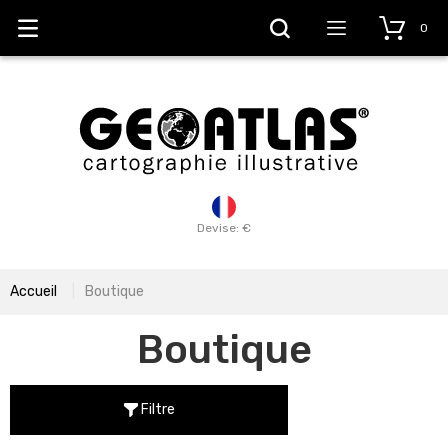
0
Devise: €
Accueil
Boutique
Boutique
Filtre