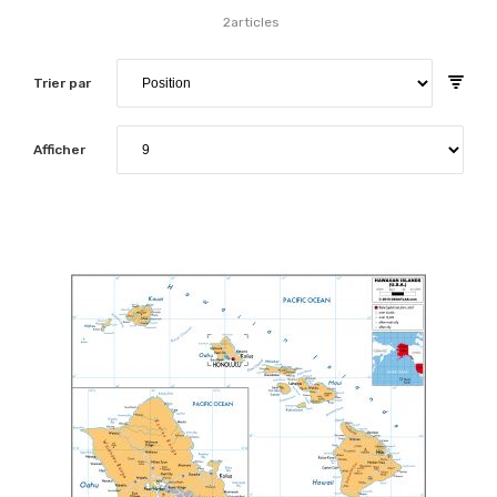
2
articles
Trier par
Afficher