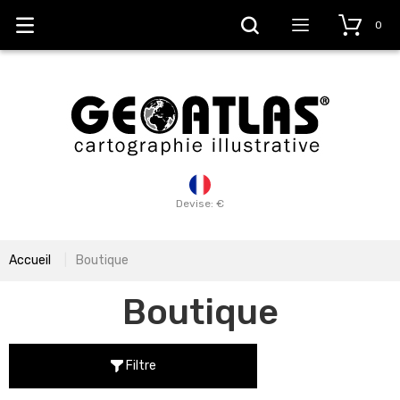
0
Devise: €
Accueil
Boutique
Boutique
Filtre