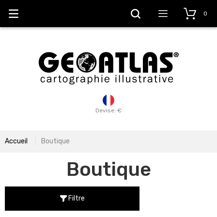
0
Devise: €
Accueil
Boutique
Boutique
Filtre