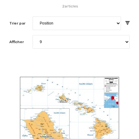
2
articles
Trier par
Afficher