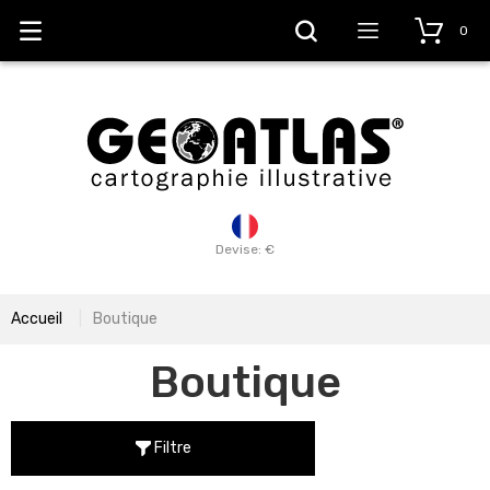
0
Devise: €
Accueil
Boutique
Boutique
Filtre