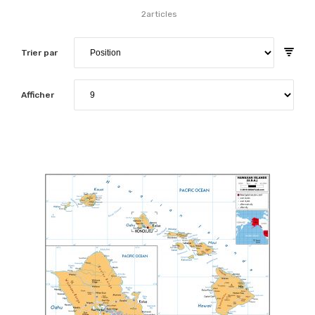
2
articles
Trier par
Afficher