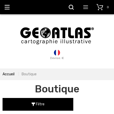
0
Devise: €
Accueil
Boutique
Boutique
Filtre