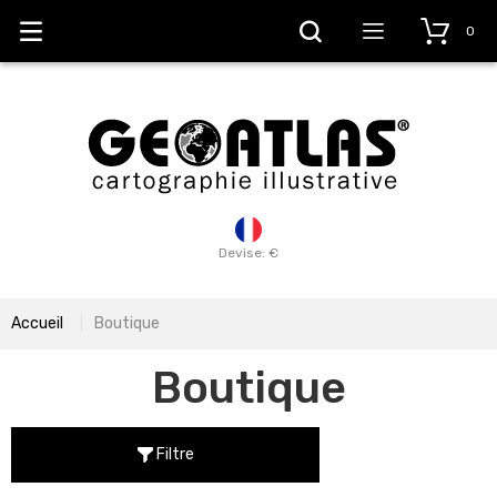
0
Devise: €
Accueil
Boutique
Boutique
Filtre