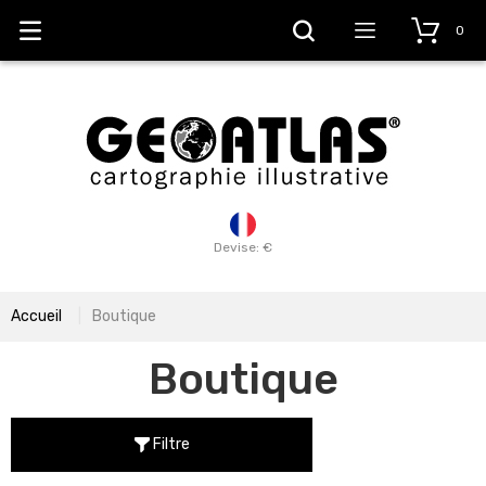
0
Devise: €
Accueil
Boutique
Boutique
Filtre