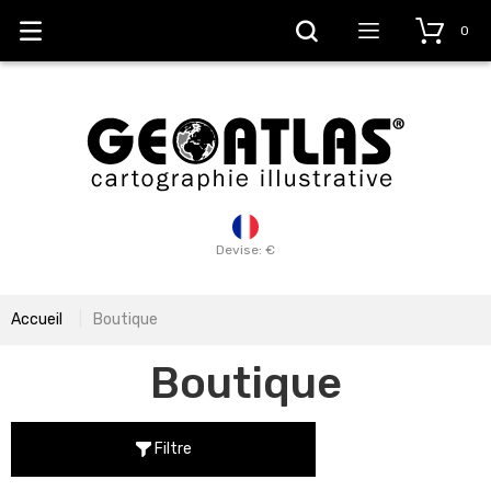
0
Devise: €
Accueil
Boutique
Boutique
Filtre