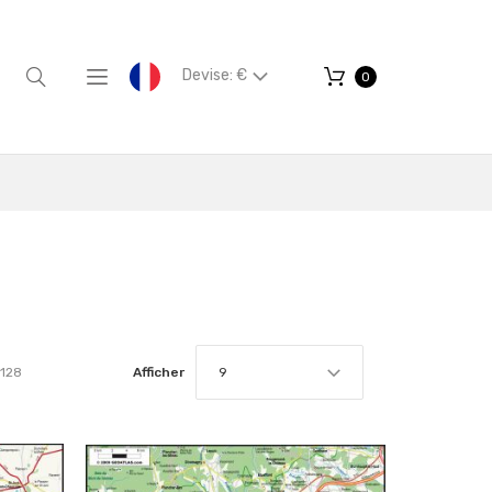
Devise: €
0
128
Afficher
9