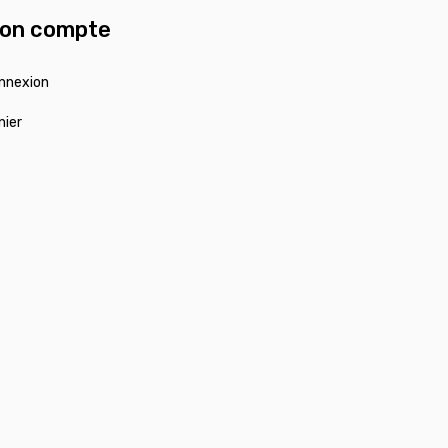
on compte
nnexion
nier