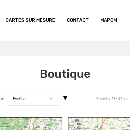
CARTES SUR MESURE
CONTACT
MAPOM
Boutique
par
Position
Produits
19
-
27
sur