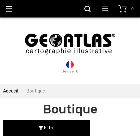
0
Devise: €
Accueil
Boutique
Boutique
Filtre