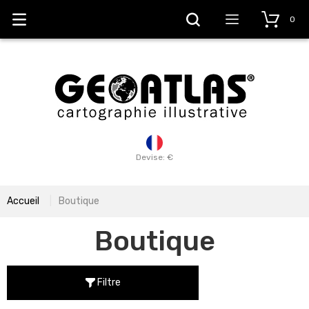
0
Devise: €
Accueil
Boutique
Boutique
Filtre