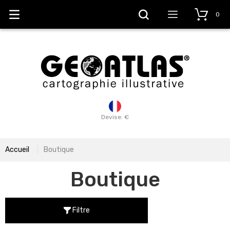
0
Devise: €
Accueil
Boutique
Boutique
Filtre