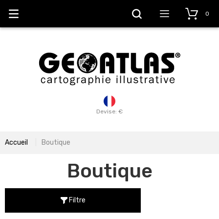
0
Devise: €
Accueil
Boutique
Boutique
Filtre