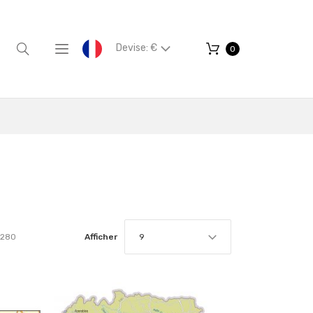
Devise: €
0
280
Afficher
9