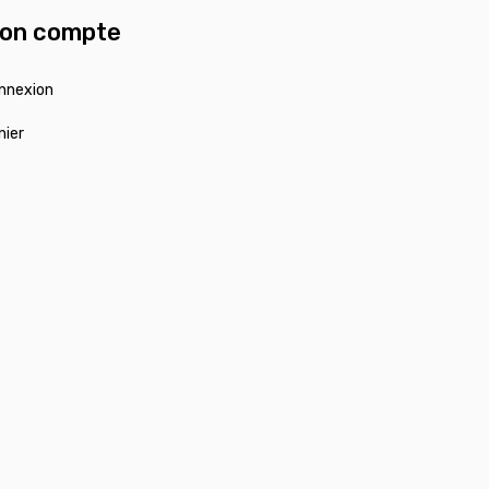
on compte
nnexion
nier