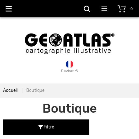
0
Devise: €
Accueil
Boutique
Boutique
Filtre