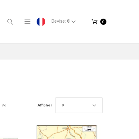
Devise: €
0
r
96
Afficher
9