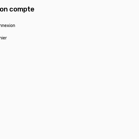
on compte
nnexion
nier