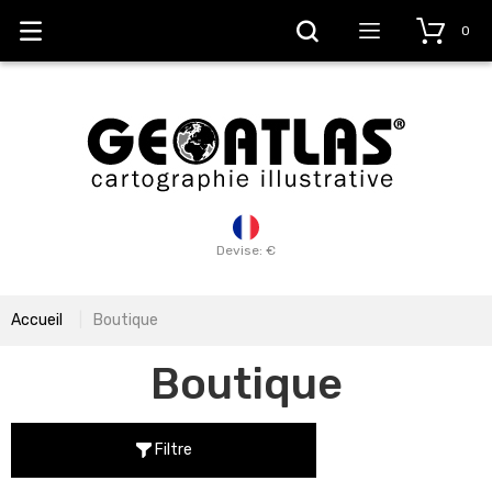
0
Devise: €
Accueil
Boutique
Boutique
Filtre