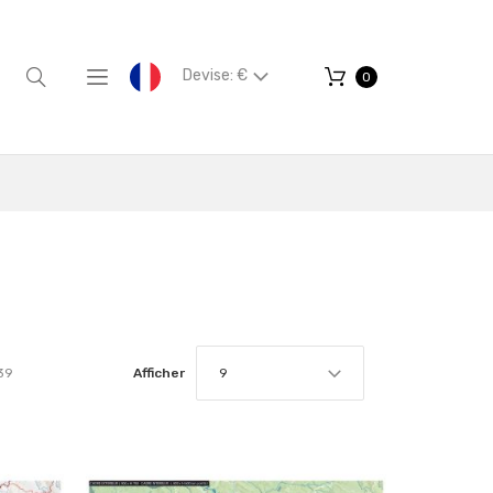
Devise: €
0
39
Afficher
9