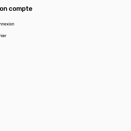
on compte
nnexion
nier